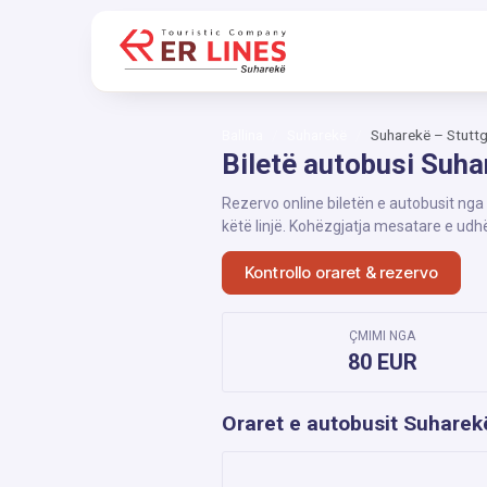
Ballina
Suharekë
Suharekë – Stuttg
Biletë autobusi Suha
Rezervo online biletën e autobusit nga
këtë linjë. Kohëzgjatja mesatare e udh
Kontrollo oraret & rezervo
ÇMIMI NGA
80 EUR
Oraret e autobusit Suharek