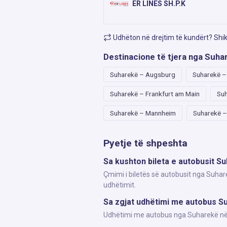
ER LINES SH.P.K
Udhëton në drejtim të kundërt? Shi
Destinacione të tjera nga Suha
Suharekë – Augsburg
Suharekë 
Suharekë – Frankfurt am Main
Suh
Suharekë – Mannheim
Suharekë 
Pyetje të shpeshta
Sa kushton bileta e autobusit Su
Çmimi i biletës së autobusit nga Suhare
udhëtimit.
Sa zgjat udhëtimi me autobus Su
Udhëtimi me autobus nga Suharekë në St