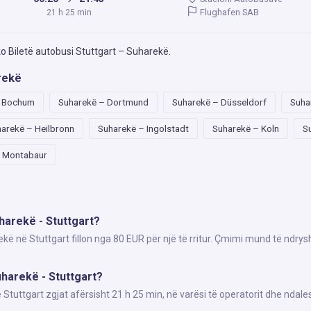
Flughafen SAB
21 h 25 min
ko
Biletë autobusi Stuttgart – Suharekë
.
rekë
– Bochum
Suharekë – Dortmund
Suharekë – Düsseldorf
Suha
arekë – Heilbronn
Suharekë – Ingolstadt
Suharekë – Koln
S
– Montabaur
harekë - Stuttgart?
kë në Stuttgart fillon nga 80 EUR për një të rritur. Çmimi mund të ndrys
harekë - Stuttgart?
uttgart zgjat afërsisht 21 h 25 min, në varësi të operatorit dhe ndale