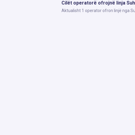
Cilët operatorë ofrojnë linja Su
Aktualisht 1 operator ofron linjë nga 