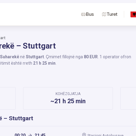
Bus
Turet
art
rekë – Stuttgart
Suharekë
në
Stuttgart
. Çmimet fillojnë nga
80 EUR
. 1 operator ofron
ëtimit është rreth
21 h 25 min
.
KOHËZGJATJA
~21 h 25 min
ë – Stuttgart
00:20
21:45
Stacioni Autobusave