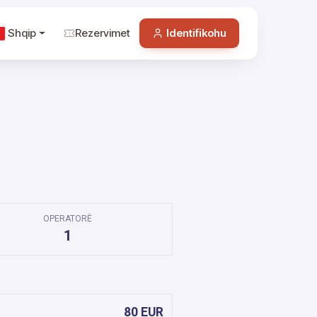
Shqip
Rezervimet
Identifikohu
OPERATORË
1
80 EUR