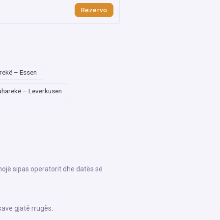
Rezervo
rekë – Essen
uharekë – Leverkusen
hojë sipas operatorit dhe datës së
save gjatë rrugës.