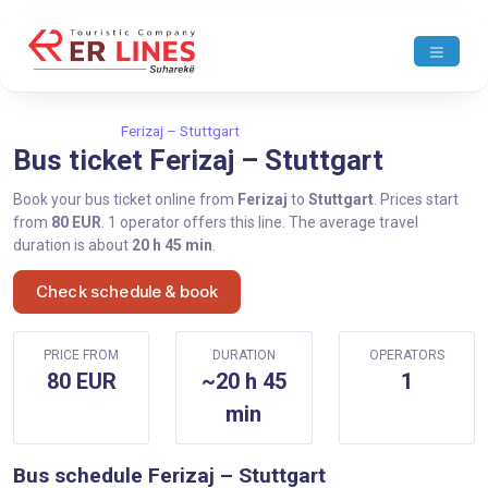
Home
Ferizaj
Ferizaj – Stuttgart
Bus ticket Ferizaj – Stuttgart
Book your bus ticket online from
Ferizaj
to
Stuttgart
. Prices start
from
80 EUR
. 1 operator offers this line. The average travel
duration is about
20 h 45 min
.
Check schedule & book
PRICE FROM
DURATION
OPERATORS
80 EUR
~20 h 45
1
min
Bus schedule Ferizaj – Stuttgart