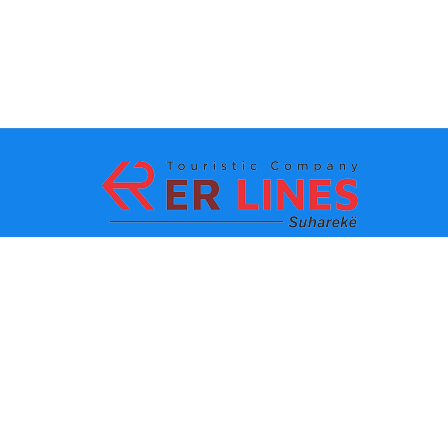
Payment methods:
Top destinations
Main Links
Destination by city
Contact