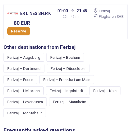
01:00
21:45
Ferizaj
ER LINES SH.P.K
Flughafen SAB
20 h 45 min
80 EUR
Reserve
Other destinations from Ferizaj
Ferizaj – Augsburg
Ferizaj – Bochum
Ferizaj – Dortmund
Ferizaj – Düsseldorf
Ferizaj – Essen
Ferizaj – Frankfurt am Main
Ferizaj – Heilbronn
Ferizaj – Ingolstadt
Ferizaj – Koln
Ferizaj – Leverkusen
Ferizaj – Mannheim
Ferizaj – Montabaur
Frequently asked questions