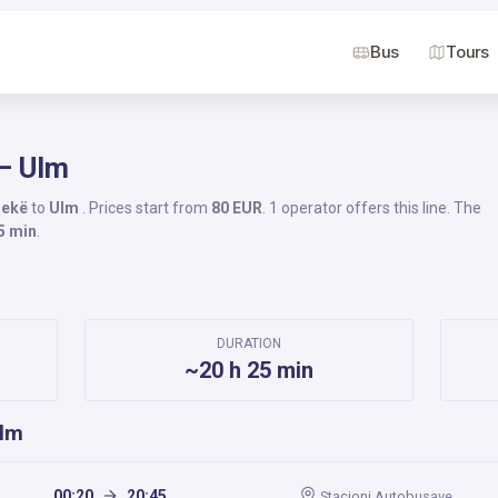
Bus
Tours
 – Ulm
rekë
to
Ulm
. Prices start from
80 EUR
. 1 operator offers this line. The
5 min
.
DURATION
~20 h 25 min
Ulm
00:20
20:45
Stacioni Autobusave