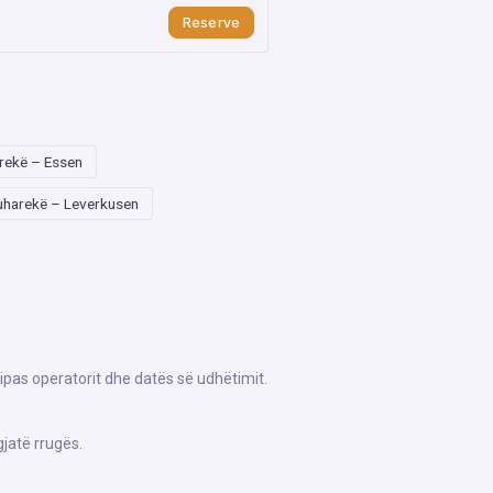
Reserve
rekë – Essen
uharekë – Leverkusen
ipas operatorit dhe datës së udhëtimit.
jatë rrugës.