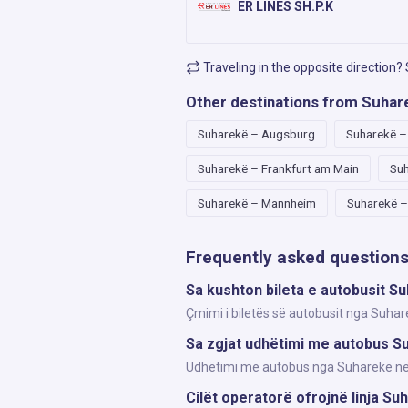
ER LINES SH.P.K
Traveling in the opposite direction?
Other destinations from Suhar
Suharekë – Augsburg
Suharekë 
Suharekë – Frankfurt am Main
Suh
Suharekë – Mannheim
Suharekë 
Frequently asked question
Sa kushton bileta e autobusit S
Çmimi i biletës së autobusit nga Suhare
Sa zgjat udhëtimi me autobus S
Udhëtimi me autobus nga Suharekë në Ul
Cilët operatorë ofrojnë linja Su