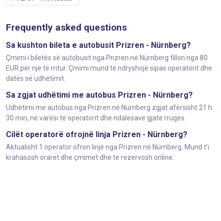
Frequently asked questions
Sa kushton bileta e autobusit Prizren - Nürnberg?
Çmimi i biletës së autobusit nga Prizren në Nürnberg fillon nga 80
EUR për një të rritur. Çmimi mund të ndryshojë sipas operatorit dhe
datës së udhëtimit.
Sa zgjat udhëtimi me autobus Prizren - Nürnberg?
Udhëtimi me autobus nga Prizren në Nürnberg zgjat afërsisht 21 h
30 min, në varësi të operatorit dhe ndalesave gjatë rrugës.
Cilët operatorë ofrojnë linja Prizren - Nürnberg?
Aktualisht 1 operator ofron linjë nga Prizren në Nürnberg. Mund t'i
krahasosh oraret dhe çmimet dhe të rezervosh online.