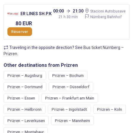
00:00
21:30
Stacioni Autobusave
ER LINES SH.P.K
Nürnberg Bahnhof
21 h 30 min
80 EUR
Réserver
Traveling in the opposite direction? See
Bus ticket Nürnberg –
Prizren
.
Other destinations from Prizren
Prizren – Augsburg
Prizren – Bochum
Prizren – Dortmund
Prizren – Düsseldorf
Prizren – Essen
Prizren – Frankfurt am Main
Prizren – Heilbronn
Prizren – Ingolstadt
Prizren – Koln
Prizren – Leverkusen
Prizren – Mannheim
Prizren – Montabaur