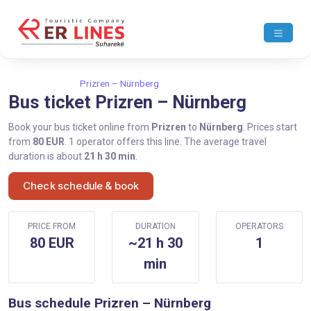
Home
Prizren
Prizren – Nürnberg
Bus ticket Prizren – Nürnberg
Book your bus ticket online from
Prizren
to
Nürnberg
. Prices start
from
80 EUR
. 1 operator offers this line. The average travel
duration is about
21 h 30 min
.
Check schedule & book
PRICE FROM
DURATION
OPERATORS
80 EUR
~21 h 30
1
min
Bus schedule Prizren – Nürnberg