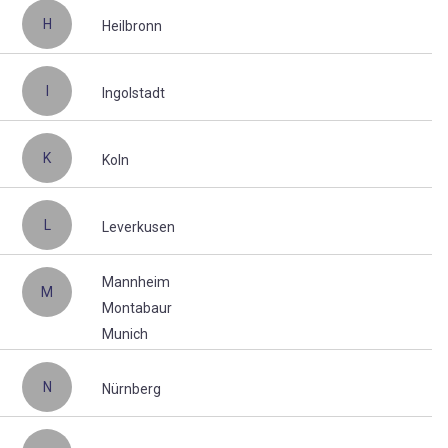
H
Heilbronn
I
Ingolstadt
K
Koln
L
Leverkusen
Mannheim
M
Montabaur
Munich
N
Nürnberg