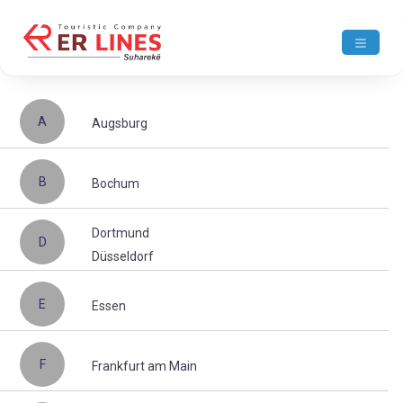
A
Augsburg
B
Bochum
Dortmund
D
Düsseldorf
E
Essen
F
Frankfurt am Main